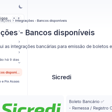
tigos
K
⌘
grações
Integrações - Bancos disponíveis
ações - Bancos disponíveis
i as integrações bancárias para emissão de boletos e
ção
há 9 dias
Integrações - Bancos disponíveis
Sicredi
o e Pix Asaas
Boleto Bancário ✅
- Remessa / Registro 