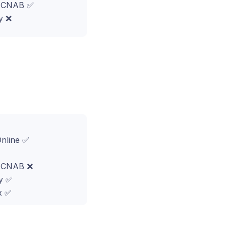
o CNAB ✅
y ❌
Online ✅
o CNAB ❌
y ✅
x ✅