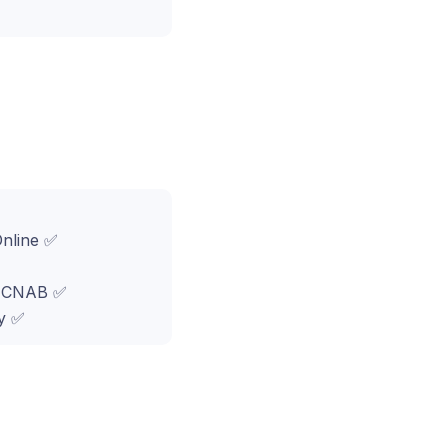
Online ✅
o CNAB ✅
y ✅