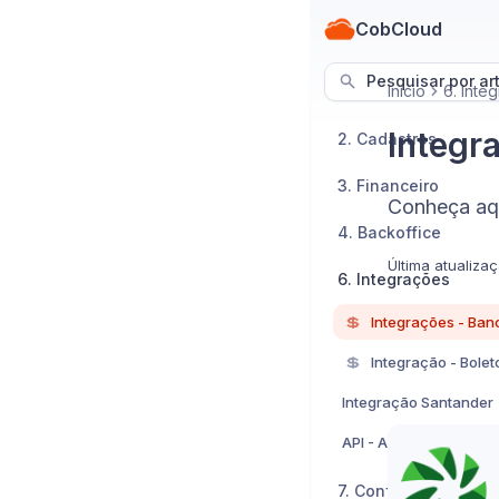
CobCloud
Pesquisar por ar
Início
6. Inte
Integr
2. Cadastros
3. Financeiro
Conheça aqu
4. Backoffice
Última atualiza
6. Integrações
💲
💲
Integração - Bolet
Integração Santander
API - Agentes virtuais
7. Configurações