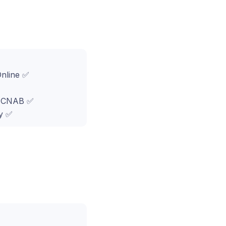
Online ✅
o CNAB ✅
y ✅