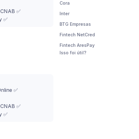
Cora
o CNAB ✅
Inter
y ✅
BTG Empresas
Fintech NetCred
Fintech AresPay
Isso foi útil?
Online ✅
o CNAB ✅
y ✅