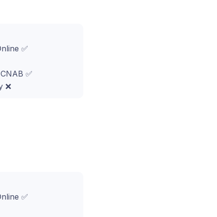
Online ✅
o CNAB ✅
y ❌
Online ✅