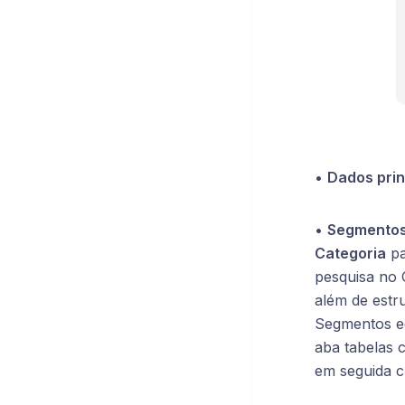
•
Dados prin
•
Segmentos 
Categoria
pa
pesquisa no 
além de estr
Segmentos ec
aba tabelas 
em seguida c