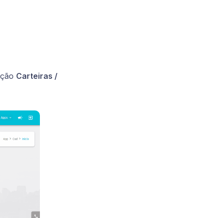
pção
Carteiras /